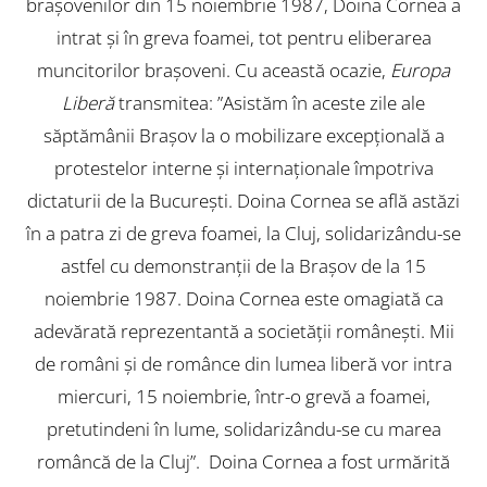
brașovenilor din 15 noiembrie 1987, Doina Cornea a
intrat și în greva foamei, tot pentru eliberarea
muncitorilor brașoveni. Cu această ocazie,
Europa
Liberă
transmitea: ”Asistăm în aceste zile ale
săptămânii Braşov la o mobilizare excepţională a
protestelor interne şi internaţionale împotriva
dictaturii de la Bucureşti. Doina Cornea se află astăzi
în a patra zi de greva foamei, la Cluj, solidarizându-se
astfel cu demonstranţii de la Braşov de la 15
noiembrie 1987. Doina Cornea este omagiată ca
adevărată reprezentantă a societăţii româneşti. Mii
de români şi de românce din lumea liberă vor intra
miercuri, 15 noiembrie, într-o grevă a foamei,
pretutindeni în lume, solidarizându-se cu marea
româncă de la Cluj”. Doina Cornea a fost urmărită