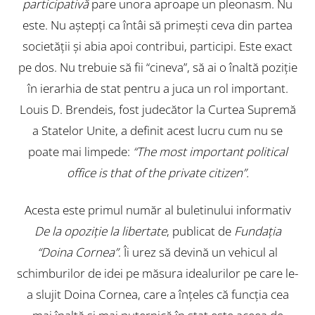
participativă
pare unora aproape un pleonasm. Nu
este. Nu aștepți ca întâi să primești ceva din partea
societății și abia apoi contribui, participi. Este exact
pe dos. Nu trebuie să fii “cineva”, să ai o înaltă poziție
în ierarhia de stat pentru a juca un rol important.
Louis D. Brendeis, fost judecător la Curtea Supremă
a Statelor Unite, a definit acest lucru cum nu se
poate mai limpede:
“The most important political
office is that of the private citizen”.
Acesta este primul număr al buletinului informativ
De la opoziție la libertate
, publicat de
Fundația
“Doina Cornea”
. Îi urez să devină un vehicul al
schimburilor de idei pe măsura idealurilor pe care le-
a slujit Doina Cornea, care a înțeles că funcția cea