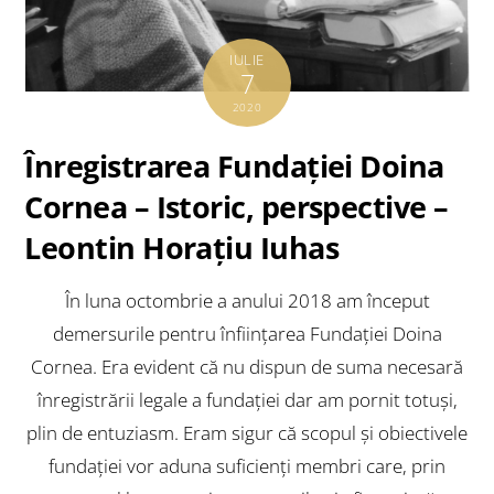
IULIE
7
2020
Înregistrarea Fundaţiei Doina
Cornea – Istoric, perspective –
Leontin Horaţiu Iuhas
În luna octombrie a anului 2018 am început
demersurile pentru înfiinţarea Fundaţiei Doina
Cornea. Era evident că nu dispun de suma necesară
înregistrării legale a fundaţiei dar am pornit totuşi,
plin de entuziasm. Eram sigur că scopul şi obiectivele
fundaţiei vor aduna suficienţi membri care, prin