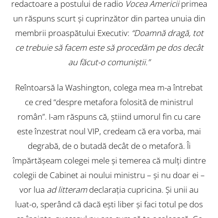
redactoare a postului de radio
Vocea Americii
primea
un răspuns scurt și cuprinzător din partea unuia din
membrii proaspătului Executiv:
“Doamnă dragă, tot
ce trebuie să facem este să procedăm pe dos decât
au făcut-o comuniștii.”
Reîntoarsă la Washington, colega mea m-a întrebat
ce cred “despre metafora folosită de ministrul
român”. I-am răspuns că, știind umorul fin cu care
este înzestrat noul VIP, credeam că era vorba, mai
degrabă, de o butadă decât de o metaforă. Îi
împărtășeam colegei mele și temerea că mulți dintre
colegii de Cabinet ai noului ministru – și nu doar ei –
vor lua
ad litteram
declarația cupricina. Și unii au
luat-o, sperând că dacă ești liber și faci totul pe dos