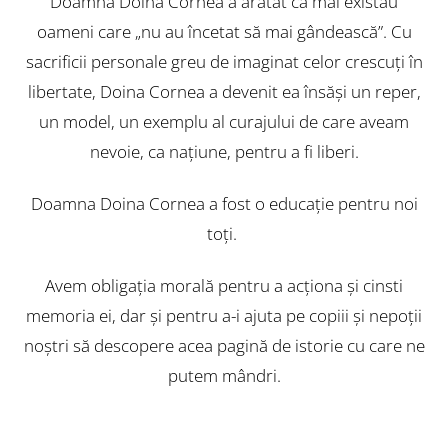
Doamna Doina Cornea a arătat că mai existau
oameni care „nu au încetat să mai gândească”. Cu
sacrificii personale greu de imaginat celor crescuți în
libertate, Doina Cornea a devenit ea însăși un reper,
un model, un exemplu al curajului de care aveam
nevoie, ca națiune, pentru a fi liberi.
Doamna Doina Cornea a fost o educație pentru noi
toți.
Avem obligația morală pentru a acționa și cinsti
memoria ei, dar și pentru a-i ajuta pe copiii și nepoții
noștri să descopere acea pagină de istorie cu care ne
putem mândri.