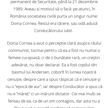
permanent de Securitate, până la 21 decembrie
1989. Aveau și motivul să o facă: pe atunci, în
România societatea civilă purta un singur nume:
Doina Cornea. Restul era tăcere, sau odă adusă
Conducătorului iubit.
Doina Cornea a avut o percepție clară asupra răului
communist, tocmai pentru că ea a fost nu numai o
femeie curajoasă, ci de o bunătate rară, un creștin
adevărat, nu doar declarat. Ea a fost copilul din
basmul lui Andersen, coborît în lumea noastră
cenușie, despre care a spus răspicat că e cenușie și
nu o ”epocă de aur”, iar despre Conducător a spus că
nu e ”măreț” ci un mărunt dictator. Cei mai mulți se
Back
To
fereau de ea, ca de un om contagios, dar asta nu a
Top