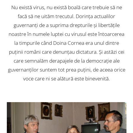
Nu există virus, nu există boală care trebuie să ne
facă să ne uităm trecutul. Dorința actualilor
guvernanți de a suprima drepturile și libertățile
noastre în numele luptei cu virusul este întoarcerea
la timpurile când Doina Cornea era unul dintre
puținii români care denunțau dictatura. Și astăzi cei
care semnalăm derapajele de la democrație ale
guvernanților suntem tot prea puțini, de aceea orice
voce care ni se alătură este binevenită.