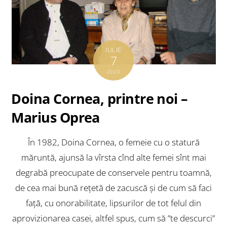
IULIE
7
2020
Doina Cornea, printre noi –
Marius Oprea
În 1982, Doina Cornea, o femeie cu o statură
măruntă, ajunsă la vîrsta cînd alte femei sînt mai
degrabă preocupate de conservele pentru toamnă,
de cea mai bună rețetă de zacuscă și de cum să faci
față, cu onorabilitate, lipsurilor de tot felul din
aprovizionarea casei, altfel spus, cum să ”te descurci”