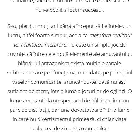
ca înainte, succesul nu are cum să te ocolească. Ce
nu i-a ocolit a fost insuccesul.
S-au pierdut mulți ani până a început să fie înțeles un
lucru, altfel foarte simplu, acela că
metafora realității
vs. realitatea metaforei
nu este un simplu joc de
cuvinte, că între cele două elemente ale amuzantului,
blândului antagonism există multiple canale
subterane care pot funcționa, nu o data, pe principiul
vaselor comunicante, aruncându-te, dacă nu ești
suficient de atent, într-o lume a jocurilor de oglinzi. O
lume amuzantă la un spectacol de bâlci sau într-un
parc de distracții, dar una devastatoare într-o lume
în care nu divertismentul primează, ci chiar viața
reală, cea de zi cu zi, a oamenilor.