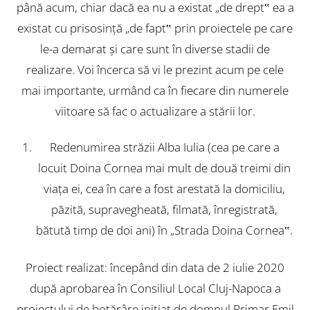
până acum, chiar dacă ea nu a existat „de drept‟ ea a
existat cu prisosinţă „de fapt‟ prin proiectele pe care
le-a demarat şi care sunt în diverse stadii de
realizare. Voi încerca să vi le prezint acum pe cele
mai importante, urmând ca în fiecare din numerele
viitoare să fac o actualizare a stării lor.
Redenumirea străzii Alba Iulia (cea pe care a
locuit Doina Cornea mai mult de două treimi din
viaţa ei, cea în care a fost arestată la domiciliu,
păzită, supravegheată, filmată, înregistrată,
bătută timp de doi ani) în „Strada Doina Cornea‟.
Proiect realizat: începând din data de 2 iulie 2020
după aprobarea în Consiliul Local Cluj-Napoca a
proiectului de hotărâre iniţiat de domnul Primar Emil