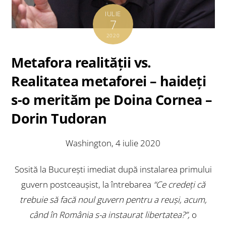
IULIE
7
2020
Metafora realității vs.
Realitatea metaforei – haideți
s-o merităm pe Doina Cornea –
Dorin Tudoran
Washington, 4 iulie 2020
Sosită la București imediat după instalarea primului
guvern postceaușist, la întrebarea
“Ce credeți că
trebuie să facă noul guvern pentru a reuși, acum,
când în România s-a instaurat libertatea?”,
o