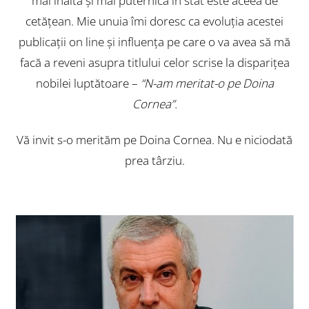
mai înaltă și mai puternică în stat este aceea de
cetățean. Mie unuia îmi doresc ca evoluția acestei
publicații on line și influența pe care o va avea să mă
facă a reveni asupra titlului celor scrise la disparițea
nobilei luptătoare –
“N-am meritat-o pe Doina
Cornea”.
Vă invit s-o merităm pe Doina Cornea. Nu e niciodată
prea târziu.