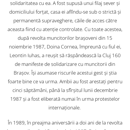
solidaritatea cu ea. A fost supusă unui filaj sever și
domiciliului forțat, casa ei aflîndu-se sub o strictă și
permanentă supraveghere, căile de acces către
aceasta fiind cu atenție controlate. Cu toate acestea,
după revolta muncitorilor brașoveni din 15
noiembrie 1987, Doina Cornea, împreună cu fiul ei,
Leontin Iuhas, a reușit să răspândească la Cluj 160
de manifeste de solidarizare cu muncitorii din
Brașov. Își asumase riscurile acestui gest și știa
foarte bine ce va urma. Ambii au fost arestați pentru
cinci săptămâni, până la sfîrșitul lunii decembrie
1987 și a fost eliberată numai în urma protestelor
internaționale.
În 1989, în preajma aniversării a doi ani de la revolta