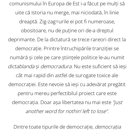
comunismului în Europa de Est i-a făcut pe mulți să
uite că Istoria nu merge, mai niciodată, în linie
dreaptă. Zig-zag=urile ei pot fi numeroase,
obositoare, nu de puține ori de-a dreptul
deprimante. De la dictatură se trece rareori direct la
democrație. Printre întruchipările tranziției se
numără și cele pe care științele politice le-au numit
dictablanda
și
democradura
. Nu este suficient să ieși
cât mai rapid din astfel de surogate toxice ale
democrației. Este nevoie să ieși cu adevărat pregătit
pentru mereu perfectibilul proiect care este
democrația. Doar așa libertatea nu mai este
“just
another word for nothin’ left to lose”.
Dintre toate tipurile de democrație,
democrația