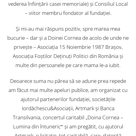
vederea înfiinţării casei memoriale) şi Consiliul Local
– viitor membru fondator al fundaţiei.
Şi mi-au mai răspuns pozitiv, spre marea mea
bucurie – dar şi a Doinei Cornea de acolo de unde ne
priveşte – Asociaţia 15 Noiembrie 1987 Braşov,
Asociaţia Foştilor Deţinuţi Politici din România şi
multe din persoanele pe care mama le-a iubit.
Deoarece suma nu părea să se adune prea repede
am făcut mai multe apeluri publice, am organizat cu
ajutorul partenerilor fundaţiei, societăţile
Iordăchescu&Asociaţii, Artmark şi Banca
Transilvania, concertul caritabil „Doina Cornea –
Lumina din întuneric‟ şi am pregătit, cu ajutorul
Artmark, o licitaţie, tot caritabilă, care, datorită