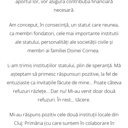
aportul lor, vor asigura contribuţia financiară
necesară.
Am conceput, în consecinţă, un statut care reunea,
ca membri fondatori, cele mai importante institutii
ale statului, personalităţi ale societăţii civile şi
membri ai familiei Doinei Cornea.
L-am trimis instituţiilor statului, plin de speranţă. Mă
aşteptam să primesc răspunsuri pozitive, la fel de
entuziaste ca invitaţiile făcute de mine… Poate câteva
refuzuri răzleţe… Dar nu! Mi-au venit doar două
refuzuri. În rest… tăcere.
Mi-au răspuns pozitiv cele două instituţii locale din
Cluj: Primăria (cu care suntem în colaborare în