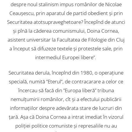
despre noul stalinism impus românilor de Nicolae
Ceaușescu, prin aparatul de partid obedient și prin
Securitatea atotsupraveghetoare? Începînd de atunci
și pînă la căderea comunismului, Doina Cornea,
asistent universitar la Facultatea de Filologie din Cluj
a început să difuzeze textele și protestele sale, prin
intermediul Europei libere”.
Securitatea derula, începînd din 1980, o operațiune
specială, numită ”Eterul”, de contracarare a celor ce
încercau să facă din ”Europa liberă” tribuna
nemulțumirii românilor, cît și a efectului publicării
informațiilor despre adevărata stare de lucruri din
țară. Așa că Doina Cornea a intrat imediat în vizorul
poliției politice comuniste și represaliile nu au