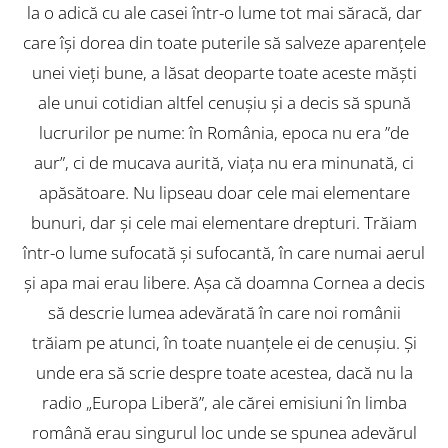
la o adică cu ale casei într-o lume tot mai săracă, dar
care își dorea din toate puterile să salveze aparențele
unei vieți bune, a lăsat deoparte toate aceste măști
ale unui cotidian altfel cenușiu și a decis să spună
lucrurilor pe nume: în România, epoca nu era ”de
aur”, ci de mucava aurită, viața nu era minunată, ci
apăsătoare. Nu lipseau doar cele mai elementare
bunuri, dar și cele mai elementare drepturi. Trăiam
într-o lume sufocată și sufocantă, în care numai aerul
și apa mai erau libere. Așa că doamna Cornea a decis
să descrie lumea adevărată în care noi românii
trăiam pe atunci, în toate nuanțele ei de cenușiu. Și
unde era să scrie despre toate acestea, dacă nu la
radio „Europa Liberă”, ale cărei emisiuni în limba
română erau singurul loc unde se spunea adevărul