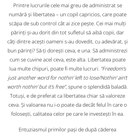
Printre lucrurile cele mai greu de administrat se
numără și libertatea – un copil capricios, care poate
scăpa de sub control cât ai zice pește. Cei mai mulți
părinți și-au dorit din tot sufletul să aibă copii, dar
câți dintre acești oameni s-au dovedit, cu adevărat, și
bun părinți? Să-ți dorești ceva, e una. Să administrezi
cum se cuvine acel ceva, este alta. Libertatea poate
lua multe chipuri, poate fi multe lucruri.
“Freedom’s
just another word for nothin’ left to lose/Nothin’ ain’t
worth nothin’ but it’s free”
, spune o splendidă baladă.
Totuși, e de preferat ca libertatea chiar să valoreze
ceva. Și valoarea nu i-o poate da decât felul în care o
folosești, calitatea celor pe care le investești în ea.
Entuziasmul primilor pași de după căderea