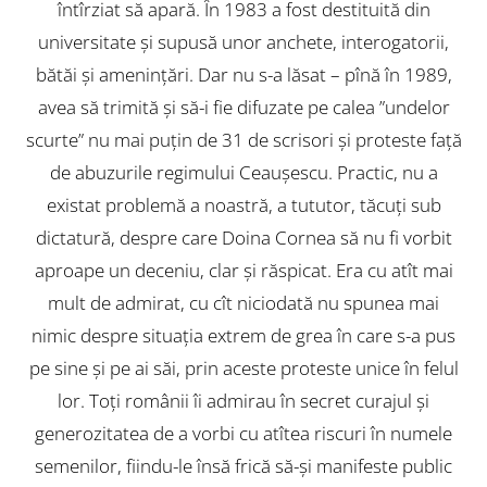
întîrziat să apară. În 1983 a fost destituită din
universitate și supusă unor anchete, interogatorii,
bătăi și amenințări. Dar nu s-a lăsat – pînă în 1989,
avea să trimită și să-i fie difuzate pe calea ”undelor
scurte” nu mai puțin de 31 de scrisori și proteste față
de abuzurile regimului Ceaușescu. Practic, nu a
existat problemă a noastră, a tututor, tăcuți sub
dictatură, despre care Doina Cornea să nu fi vorbit
aproape un deceniu, clar și răspicat. Era cu atît mai
mult de admirat, cu cît niciodată nu spunea mai
nimic despre situația extrem de grea în care s-a pus
pe sine și pe ai săi, prin aceste proteste unice în felul
lor. Toți românii îi admirau în secret curajul și
generozitatea de a vorbi cu atîtea riscuri în numele
semenilor, fiindu-le însă frică să-și manifeste public