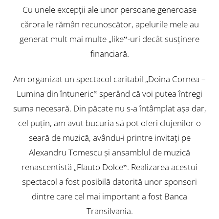
Cu unele excepţii ale unor persoane generoase
cărora le rămân recunoscător, apelurile mele au
generat mult mai multe „like‟-uri decât susţinere
financiară.
Am organizat un spectacol caritabil „Doina Cornea –
Lumina din întuneric‟ sperând că voi putea întregi
suma necesară. Din păcate nu s-a întâmplat aşa dar,
cel puţin, am avut bucuria să pot oferi clujenilor o
seară de muzică, avându-i printre invitaţi pe
Alexandru Tomescu şi ansamblul de muzică
renascentistă „Flauto Dolce‟. Realizarea acestui
spectacol a fost posibilă datorită unor sponsori
dintre care cel mai important a fost Banca
Transilvania.