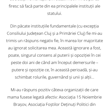
firesc să facă parte din ea principalele instituţii ale
statului.
Din păcate instituţiile fundamentale (cu excepţia
Consiliului Judeţean Cluj şi a Primăriei Cluj) fie mi-au
trimis un răspuns negativ fie, în marea lor majoritate
au ignorat solicitarea mea. Această ignorare a fost,
poate, singurul consens al puterii şi opoziţiei în cei
peste doi ani de când am început demersurile –
putere şi opoziţie ce, în această perioadă, şi-au
schimbat rolurile, guvernând şi unii şi alţii…
Mi-au răspuns pozitiv câteva organizaţii de care
mama fusese legată afectiv: Asociaţia 15 Noiembrie
Braşov, Asociaţia Foştilor Deţinuţi Politici din