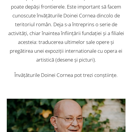
poate depăşi frontierele. Este important să facem
cunoscute învăţăturile Doinei Cornea dincolo de
teritoriul român. Deja s-a întreprins o serie de
activităţi, chiar înaintea înfiinţării fundaţiei şi a filialei
acesteia: traducerea ultimelor sale opere şi
pregătirea unei expoziţii internationale cu opera ei
artistică (desene şi picturi).
Învăţăturile Doinei Cornea pot trezi conştiinţe.
Back
To
Top