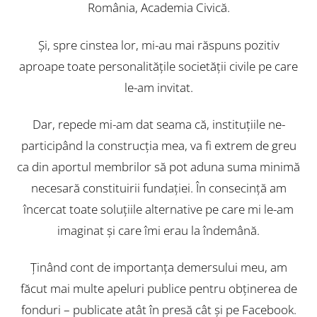
România, Academia Civică.
Şi, spre cinstea lor, mi-au mai răspuns pozitiv
aproape toate personalităţile societăţii civile pe care
le-am invitat.
Dar, repede mi-am dat seama că, instituţiile ne-
participând la construcţia mea, va fi extrem de greu
ca din aportul membrilor să pot aduna suma minimă
necesară constituirii fundaţiei. În consecinţă am
încercat toate soluţiile alternative pe care mi le-am
imaginat şi care îmi erau la îndemână.
Ţinând cont de importanţa demersului meu, am
făcut mai multe apeluri publice pentru obţinerea de
fonduri – publicate atât în presă cât şi pe Facebook.