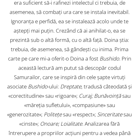
era suficient să-i rafinezi intelectul ci trebuia, de
asemenea, să combaţi ura care se instala inevitabil.
Ignoranţa e perfidă, ea se instalează acolo unde te
aştepţi mai puţin. Crezând că ai anihilat-o, ea se
prezintă sub o altă formă, cu o altă faţă. Doina ştia:
trebuia, de asemenea, să gândeşti cu inima. Prima
carte pe care mi-a oferit-o Doina a fost
Bushido
. Prin
această lectură am putut să descopăr codul
Samurailor, care se inspiră din cele şapte virtuţi
asociate
Bushido
-ului:
Dreptate
, tradusă câteodată şi
«corectitudine» sau «rigoare»;
Curaj;
Bunăvoinţă
sau
«măreţia sufletului», «compasiune» sau
«generozitate»;
Politeţe
sau «respect»;
Sinceritate
sau
«cinste»;
Onoare; Loialitate
. Analizarea fără
întrerupere a propriilor acţiuni pentru a vedea până