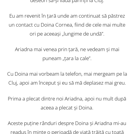
deseori să-şi vadă părinţii la Cluj.
Eu am revenit în ţară unde am continuat să păstrez
un contact cu Doina Cornea, fiind de cele mai multe
ori pe aceeaşi „lungime de undă”.
Ariadna mai venea prin ţară, ne vedeam şi mai
puneam „ţara la cale”.
Cu Doina mai vorbeam la telefon, mai mergeam pe la
Cluj, apoi am început şi eu să mă deplasez mai greu.
Prima a plecat dintre noi Ariadna, apoi nu mult după
aceea a plecat şi Doina.
Aceste puţine rânduri despre Doina şi Ariadna mi-au
readus în minte o perioadă de viaţă trăită cu toată