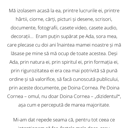
Mă izolasem acasă la ea, printre lucrurile ei, printre
hârtii, ciorne, cărţi, picturi şi desene, scrisori,
documente, fotografii, casete video, casete audio,
decoraţii… Eram puţin supărat pe Ada, sora mea,
care plecase cu doi ani înaintea mamei noastre şi mă
lăsase pe mine să mă ocup de toate acestea. Deşi
Ada, prin natura ei, prin spiritul ei, prin formaţia ei,
prin rigurozitatea ei era cea mai potrivită să pună
ordine şi să valorifice, să facă cunoscută publicului,
prin aceste documente, pe Doina Cornea. Pe Doina
Cornea – omul, nu doar Doina Cornea – „dizidentul‟,
aşa cum e percepută de marea majoritate.
Mi-am dat repede seama că, pentru tot ceea ce