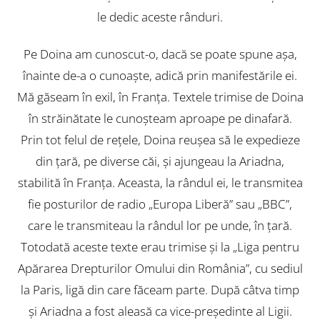
le dedic aceste rânduri.
Pe Doina am cunoscut-o, dacă se poate spune aşa,
înainte de-a o cunoaşte, adică prin manifestările ei.
Mă găseam în exil, în Franţa. Textele trimise de Doina
în străinătate le cunoşteam aproape pe dinafară.
Prin tot felul de reţele, Doina reuşea să le expedieze
din ţară, pe diverse căi, şi ajungeau la Ariadna,
stabilită în Franţa. Aceasta, la rândul ei, le transmitea
fie posturilor de radio „Europa Liberă” sau „BBC”,
care le transmiteau la rândul lor pe unde, în ţară.
Totodată aceste texte erau trimise şi la „Liga pentru
Apărarea Drepturilor Omului din România”, cu sediul
la Paris, ligă din care făceam parte. După câtva timp
şi Ariadna a fost aleasă ca vice-preşedinte al Ligii.