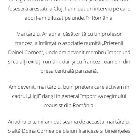
fuseseră arestaţi la Cluj. I-am luat un interviu pe care
apoi l-am difuzat pe unde, în România.
Mai târziu, Ariadna, căsătorită cu un profesor
francez, a înfiinţat o asociaţie numită „Prietenii
Doinei Cornea”, unde am devenit membru împreună
şi cu alţi exilaţi români, dar şi cu francezi, oameni din
presa centrală pariziană.
Am devenit, mai târziu, buni prieteni care activam în
cadrul „Ligii” dar şi în general împotriva regimului
ceauşist din România.
Ariadna era, mi-am dat seama de aceasta mai târziu,
o altă Doina Cornea pe plaiuri franceze şi bineînţeles