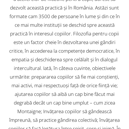
dezvolt această practică şi în România. Astăzi sunt
formate cam 3500 de persoane în lume şi din ce în
ce mai multe instituţii se deschid spre această
practică în interesul copiilor. Filozofia pentru copii
este un factor cheie în dezvoltarea unei gândiri
critice, în accederea la competenţe democratice, în
empatia şi deschiderea spre celălalt şi în dialogul
intercultural. Iată, în câteva cuvinte, obiectivele
urmărite: prepararea copiilor să fie mai conştienţi,
mai activi, mai respectuoşi faţă de orice fiinţă vie;
ajutarea copiilor să aibă un cap bine făcut mai
degrabă decât un cap bine umplut – cum zicea
Montaigne; Invăţarea copiilor să gândească
împreună, să practice gândirea colectivă; învăţarea
copiilor să facă legătura între spirit, corp şi inimă. În