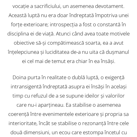
vocaţie a sacrificiului, un asemenea devotament.
Această luptă nu era doar îndreptată împotriva unei
forţe exterioare; introspecţia a fost o constantă în
disciplina ei de viaţă. Atunci când avea toate motivele
obiective să-şi compătimească soarta, ea a avut
înţelepciunea şi luciditatea de-a nu uita că duşmanul
ei cel mai de temut era chiar în ea însăşi.
Doina purta în realitate o dublă luptă, o exigenţă
intransigentă îndreptată asupra ei însăşi în acelaşi
timp cu refuzul de a se supune ideilor şi valorilor
care nu-i aparţineau. Ea stabilise o asemenea
coerenţă între evenimentele exterioare şi propria sa
interioritate, încât se stabilise o rezonanţă între cele
două dimensiuni, un ecou care estompa încetul cu