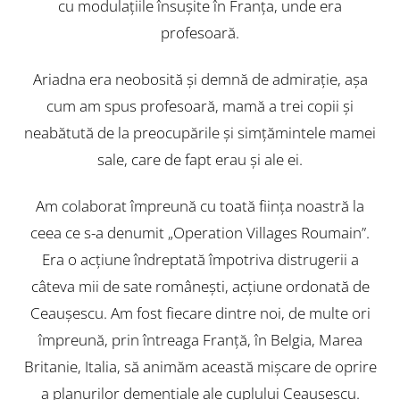
cu modulaţiile însuşite în Franţa, unde era
profesoară.
Ariadna era neobosită şi demnă de admiraţie, aşa
cum am spus profesoară, mamă a trei copii şi
neabătută de la preocupările şi simţămintele mamei
sale, care de fapt erau şi ale ei.
Am colaborat împreună cu toată fiinţa noastră la
ceea ce s-a denumit „Operation Villages Roumain”.
Era o acţiune îndreptată împotriva distrugerii a
câteva mii de sate româneşti, acţiune ordonată de
Ceauşescu. Am fost fiecare dintre noi, de multe ori
împreună, prin întreaga Franţă, în Belgia, Marea
Britanie, Italia, să animăm această mişcare de oprire
a planurilor demenţiale ale cuplului Ceauşescu.