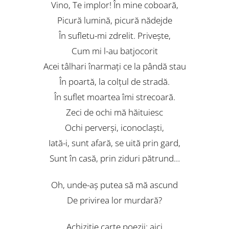
Vino, Te implor! În mine coboară,
Picură lumină, picură nădejde
În sufletu-mi zdrelit. Priveşte,
Cum mi l-au batjocorit
Acei tâlhari înarmaţi ce la pândă stau
În poartă, la colţul de stradă.
În suflet moartea îmi strecoară.
Zeci de ochi mă hăituiesc
Ochi perverşi, iconoclaşti,
Iată-i, sunt afară, se uită prin gard,
Sunt în casă, prin ziduri pătrund…
Oh, unde-aş putea să mă ascund
De privirea lor murdară?
Achiziție carte poezii:
aici