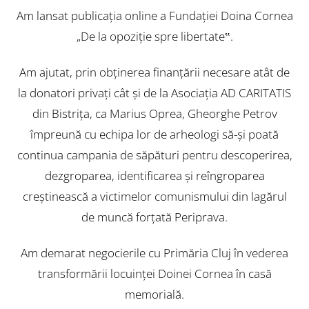
Am lansat publicaţia online a Fundaţiei Doina Cornea
„De la opoziţie spre libertate‟.
Am ajutat, prin obţinerea finanţării necesare atât de
la donatori privaţi cât şi de la Asociaţia AD CARITATIS
din Bistriţa, ca Marius Oprea, Gheorghe Petrov
împreună cu echipa lor de arheologi să-şi poată
continua campania de săpături pentru descoperirea,
dezgroparea, identificarea şi reîngroparea
creştinească a victimelor comunismului din lagărul
de muncă forţată Periprava.
Am demarat negocierile cu Primăria Cluj în vederea
transformării locuinţei Doinei Cornea în casă
memorială.