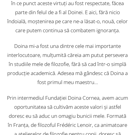
în ce punct aceste virtuţi au fost respectate, făcea
parte din felul de a fi al Doinei. E aici, fără nicio
îndoială, moştenirea pe care ne-a lăsat-o, nouă, celor
care putem continua să combatem ignoranţa.
Doina mi-a fost una dintre cele mai importante
interlocutoare, mulţumită căreia am putut persevera
în studiile mele de filozofie, fără să cad într-o simplă
producţie academică. Adesea mă gândesc că Doina a
fost primul meu maestru…
Prin intermediul Fundaţiei Doina Cornea, avem acum
oportunitatea să cultivăm aceste valori şi astfel
doresc eu să aduc un omagiu bunicii mele. Formată
în Franţa, de filozoful Frédéric Lenoir, ca animatoare
a atelierelor de filozofie pentru copii, doresc să