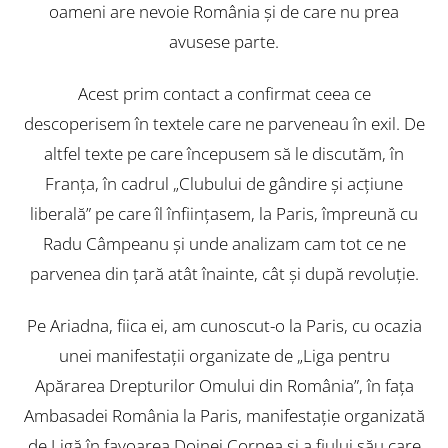
oameni are nevoie România şi de care nu prea
avusese parte.
Acest prim contact a confirmat ceea ce
descoperisem în textele care ne parveneau în exil. De
altfel texte pe care începusem să le discutăm, în
Franţa, în cadrul „Clubului de gândire şi acţiune
liberală” pe care îl înfiinţasem, la Paris, împreună cu
Radu Câmpeanu şi unde analizam cam tot ce ne
parvenea din ţară atât înainte, cât şi după revoluţie.
Pe Ariadna, fiica ei, am cunoscut-o la Paris, cu ocazia
unei manifestaţii organizate de „Liga pentru
Apărarea Drepturilor Omului din România”, în faţa
Ambasadei România la Paris, manifestaţie organizată
de Ligă în favoarea Doinei Cornea şi a fiului său care