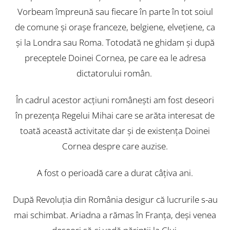
Vorbeam împreună sau fiecare în parte în tot soiul
de comune şi oraşe franceze, belgiene, elveţiene, ca
şi la Londra sau Roma. Totodată ne ghidam şi după
preceptele Doinei Cornea, pe care ea le adresa
dictatorului român.
În cadrul acestor acţiuni româneşti am fost deseori
în prezenţa Regelui Mihai care se arăta interesat de
toată această activitate dar şi de existenţa Doinei
Cornea despre care auzise.
A fost o perioadă care a durat câţiva ani.
După Revoluţia din România desigur că lucrurile s-au
mai schimbat. Ariadna a rămas în Franţa, deşi venea