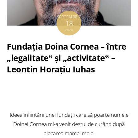
SEPTEMBRIE
18
2020
Fundaţia Doina Cornea – între
„legalitate‟ şi „activitate‟ –
Leontin Horaţiu Iuhas
Ideea înfiinţării unei fundaţii care să poarte numele
Doinei Cornea mi-a venit destul de curând după
plecarea mamei mele.