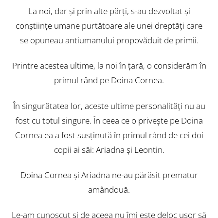
La noi, dar şi prin alte părţi, s-au dezvoltat şi
conştiinţe umane purtătoare ale unei dreptăţi care
se opuneau antiumanului propovăduit de primii.
Printre acestea ultime, la noi în ţară, o considerăm în
primul rând pe Doina Cornea.
În singurătatea lor, aceste ultime personalităţi nu au
fost cu totul singure. În ceea ce o priveşte pe Doina
Cornea ea a fost susţinută în primul rând de cei doi
copii ai săi: Ariadna şi Leontin.
Doina Cornea şi Ariadna ne-au părăsit prematur
amândouă.
Le-am cunoscut şi de aceea nu îmi este deloc uşor să