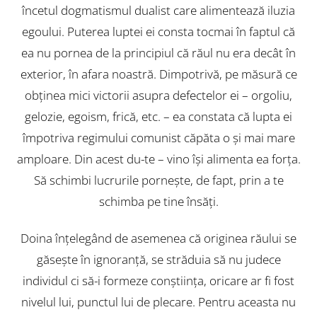
încetul dogmatismul dualist care alimentează iluzia
egoului. Puterea luptei ei consta tocmai în faptul că
ea nu pornea de la principiul că răul nu era decât în
exterior, în afara noastră. Dimpotrivă, pe măsură ce
obţinea mici victorii asupra defectelor ei – orgoliu,
gelozie, egoism, frică, etc. – ea constata că lupta ei
împotriva regimului comunist căpăta o şi mai mare
amploare. Din acest du-te – vino îşi alimenta ea forţa.
Să schimbi lucrurile porneşte, de fapt, prin a te
schimba pe tine însăţi.
Doina înţelegând de asemenea că originea răului se
găseşte în ignoranţă, se străduia să nu judece
individul ci să-i formeze conştiinţa, oricare ar fi fost
nivelul lui, punctul lui de plecare. Pentru aceasta nu