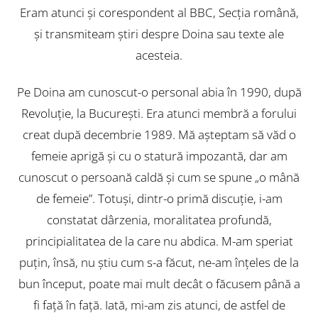
Eram atunci şi corespondent al BBC, Secţia română,
şi transmiteam ştiri despre Doina sau texte ale
acesteia.
Pe Doina am cunoscut-o personal abia în 1990, după
Revoluţie, la Bucureşti. Era atunci membră a forului
creat după decembrie 1989. Mă aşteptam să văd o
femeie aprigă şi cu o statură impozantă, dar am
cunoscut o persoană caldă şi cum se spune „o mână
de femeie”. Totuşi, dintr-o primă discuţie, i-am
constatat dârzenia, moralitatea profundă,
principialitatea de la care nu abdica. M-am speriat
puţin, însă, nu ştiu cum s-a făcut, ne-am înţeles de la
bun început, poate mai mult decât o făcusem până a
fi faţă în faţă. Iată, mi-am zis atunci, de astfel de