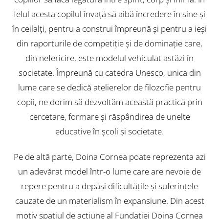
felul acesta copilul învaţă să aibă încredere în sine şi
în ceilalţi, pentru a construi împreună şi pentru a ieşi
din raporturile de competiţie şi de dominaţie care,
din nefericire, este modelul vehiculat astăzi în
societate. Împreună cu catedra Unesco, unica din
lume care se dedică atelierelor de filozofie pentru
copii, ne dorim să dezvoltăm această practică prin
cercetare, formare şi răspândirea de unelte
educative în şcoli şi societate.
Pe de altă parte, Doina Cornea poate reprezenta azi
un adevărat model într-o lume care are nevoie de
repere pentru a depăşi dificultăţile şi suferinţele
cauzate de un materialism în expansiune. Din acest
motiv spaţiul de acţiune al Fundaţiei Doina Cornea