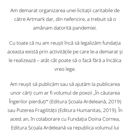
Am demarat organizarea unei licitaţii caritabile de
către Artmark dar, din nefericire, a trebuit să o
amânam datorită pandemiei.
Cu toate că nu am reuşit încă să legalizăm fundaţia
aceasta există prin activităţile pe care le-a demarat şi
le realizează – atât cât poate să o facă fără a încălca
vreo lege.
Am reuşit să publicăm sau să ajutăm la publicarea
unor cărţi cum ar fi volumul de poezii „În căutarea
Îngerilor pierduţi‟ (Editura Şcoala Ardeleană, 2019)
sau Puterea Fragilităţii (Editura Humanitas, 2019). În
acest an, în colaborare cu Fundaţia Doina Cornea,
Editura Şcoala Ardeleană va republica volumul lui