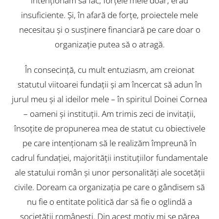
intenţionam să fac, forţele mele doar, erau
insuficiente. Şi, în afară de forţe, proiectele mele
necesitau şi o susţinere financiară pe care doar o
organizaţie putea să o atragă.
În consecinţă, cu mult entuziasm, am creionat
statutul viitoarei fundaţii şi am încercat să adun în
jurul meu şi al ideilor mele – în spiritul Doinei Cornea
– oameni şi instituţii. Am trimis zeci de invitaţii,
însoţite de propunerea mea de statut cu obiectivele
pe care intenţionam să le realizăm împreună în
cadrul fundaţiei, majorităţii instituţiilor fundamentale
ale statului român şi unor personalităţi ale socetăţii
civile. Doream ca organizaţia pe care o gândisem să
nu fie o entitate politică dar să fie o oglindă a
societăţii româneşti. Din acest motiv mi se părea