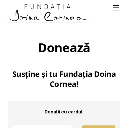
Skip
Men
to
content
Donează
Susţine şi tu Fundaţia Doina
Cornea!
Donații cu cardul: