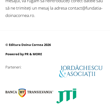
mesajul, vă rugăm să reintroduceți corect datele sau
să ne trimiteți un mesaj la adresa contact@fundatia-
doinacornea.ro.
©
Editura Doina Cornea
2026
Powered by
PR & MORE
Parteneri:
Back