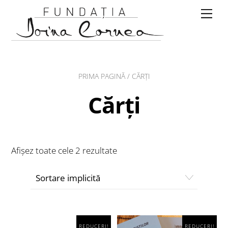
Skip
Me
to
content
PRIMA PAGINĂ
/ CĂRȚI
Cărți
Afișez toate cele 2 rezultate
REDUCERI!
REDUCERI!