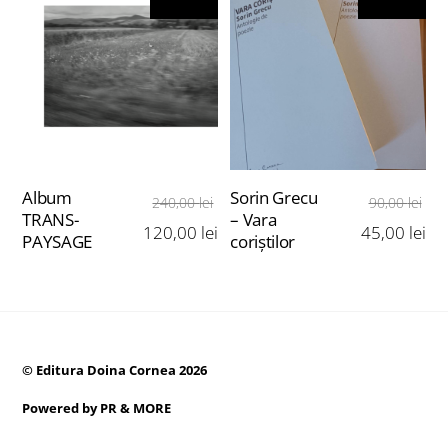
Album
Sorin Grecu
240,00
lei
90,00
lei
TRANS-
– Vara
120,00
lei
45,00
lei
PAYSAGE
coriştilor
©
Editura Doina Cornea
2026
Powered by
PR & MORE