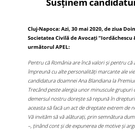
Susținem candidatu
Cluj-Napoca: Azi, 30 mai 2020, de ziua Doi
Societatea Civilă de Avocați “Iordăchescu & A
următorul APEL:
Pentru că România are încă valori și pentru că a
împreună cu alte personalități marcante ale vieț
candidatura doamnei Ana Blandiana la Premiul 
Trecând peste alergia unor minuscule grupuri de 
demersul nostru dorește să repună în drepturi a
aceasta să facă un act de dreptate extrem de n
Vă invităm să vă alăturați, prin semnătura dumnea
–, ținând cont și de expunerea de motive și a