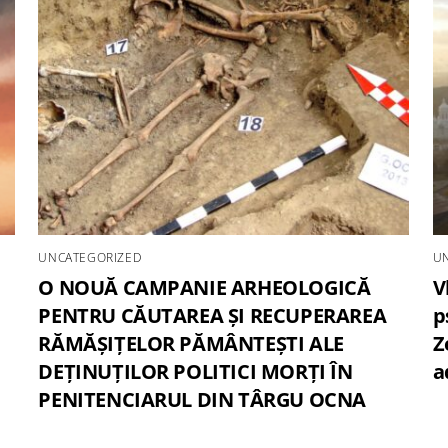
UNCATEGORIZED
U
O NOUĂ CAMPANIE ARHEOLOGICĂ
V
PENTRU CĂUTAREA ȘI RECUPERAREA
p
RĂMĂȘIȚELOR PĂMÂNTEȘTI ALE
Z
DEȚINUȚILOR POLITICI MORȚI ÎN
a
PENITENCIARUL DIN TÂRGU OCNA