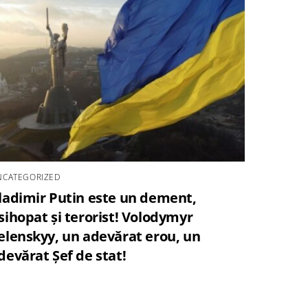
NCATEGORIZED
ladimir Putin este un dement,
sihopat și terorist! Volodymyr
elenskyy, un adevărat erou, un
devărat Șef de stat!