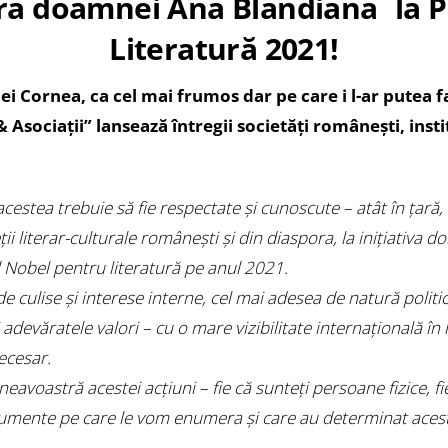
ra doamnei Ana Blandiana la P
Literatură 2021!
nei Cornea, ca cel mai frumos dar pe care i l-ar pute
sociații” lansează întregii societăţi româneşti, institu
cestea trebuie să fie respectate și cunoscute – atât în țară,
ii literar-culturale românești și din diaspora, la iniţiativa
Nobel pentru literatură pe anul 2021.
culise și interese interne, cel mai adesea de natură politic
devăratele valori – cu o mare vizibilitate internațională în
ecesar.
voastră acestei acţiuni – fie că sunteţi persoane fizice, fie 
rgumente pe care le vom enumera și care au determinat aces