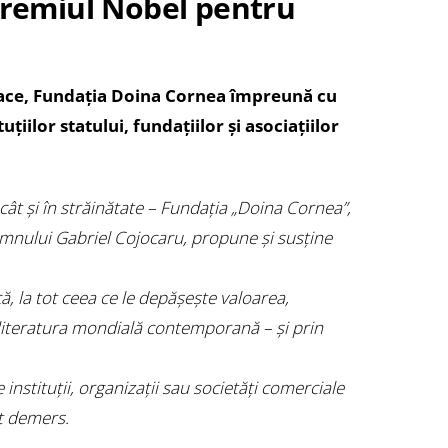
remiul Nobel pentru
a face, Fundaţia Doina Cornea împreună cu
ţiilor statului, fundaţiilor şi asociaţiilor
 cât și în străinătate – Fundația „Doina Cornea”,
 domnului Gabriel Cojocaru, propune şi susţine
ă, la tot ceea ce le depăşeşte valoarea,
 literatura mondială contemporană – și prin
instituţii, organizaţii sau societăţi comerciale
t demers.