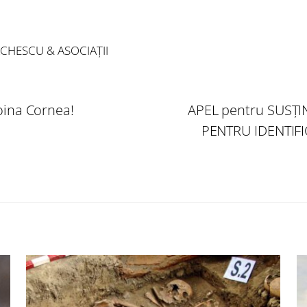
CHESCU & ASOCIAȚII
Doina Cornea!
APEL pentru SUSŢ
PENTRU IDENTIF