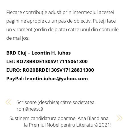
Fiecare contribuție adusă prin intermediul acestei
pagini ne apropie cu un pas de obiectiv. Puteți face
un virament (ordin de plată) către unul din conturile
de mai jos:
BRD Cluj – Leontin H. Iuhas
LEI: RO78BRDE130SV17115061300
EURO: RO20BRDE130SV17128831300
PayPal: leontin.iuhas@yahoo.com
Scrisoare (deschisă) către societatea
românească
Susținem candidatura doamnei Ana Blandiana
la Premiul Nobel pentru Literatură 2021!