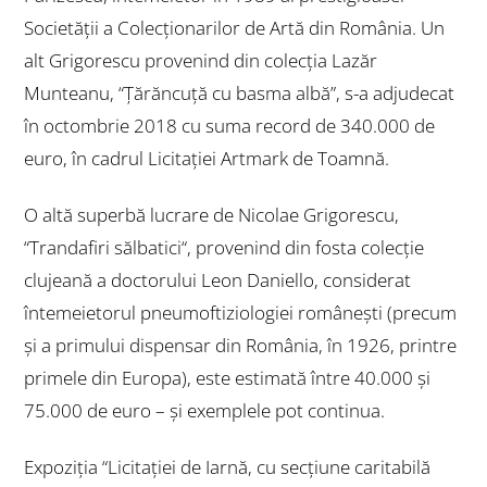
Societății a Colecționarilor de Artă din România. Un
alt Grigorescu provenind din colecția Lazăr
Munteanu, “Țărăncuță cu basma albă”, s-a adjudecat
în octombrie 2018 cu suma record de 340.000 de
euro, în cadrul Licitației Artmark de Toamnă.
O altă superbă lucrare de Nicolae Grigorescu,
“
Trandafiri sălbatici
“, provenind din fosta colecție
clujeană a doctorului Leon Daniello, considerat
întemeietorul pneumoftiziologiei românești (precum
și a primului dispensar din România, în 1926, printre
primele din Europa), este estimată între 40.000 și
75.000 de euro – și exemplele pot continua.
Expoziția “
Licitației de Iarnă, cu secțiune caritabilă