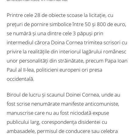
Printre cele 28 de obiecte scoase la licitație, cu
prețuri de pornire simbolice între 50 și 800 de euro,
se numără și una dintre cele
3 păpuși
prin
intermediul cărora Doina Cornea trimitea scrisori cu
privire la realitățile din interiorul lagărului românesc
unor personalități din străinătate, precum Papa Ioan
Paul al II-lea, politicieni europeni ori presa
occidentală.
Biroul de lucru
și
scaunul Doinei Cornea
, unde au
fost scrise nenumărate manifeste anticomuniste,
manuscrise care nu au fost niciodată expuse
publicului larg,
corespondența disidentei cu
ambasadele
,
permisul de conducere
sau
celebra