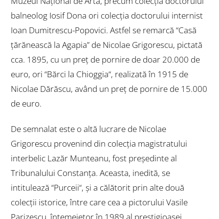
Muzeul Național de Artă, precum colecția doctorului
balneolog Iosif Dona ori colecția doctorului internist
Ioan Dumitrescu-Popovici. Astfel se remarcă “
Casă
țărănească la Agapia
” de Nicolae Grigorescu, pictată
cca. 1895, cu un preț de pornire de doar 20.000 de
euro, ori “
Bărci la Chioggia
“, realizată în 1915 de
Nicolae Dărăscu, având un preț de pornire de 15.000
de euro.
De semnalat este o altă lucrare de Nicolae
Grigorescu provenind din colecția magistratului
interbelic Lazăr Munteanu, fost președinte al
Tribunalului Constanța. Aceasta, inedită, se
intitulează “
Purceii
“, și a călătorit prin alte două
colecții istorice, între care cea a pictorului Vasile
Parizescu, întemeietor în 1989 al prestigioasei