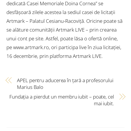
dedicată Casei Memoriale Doina Cornea
” se
desfășoară zilele acestea la sediul casei de licitații
Artmark – Palatul Cesianu-Racoviță. Oricine poate să
se alăture comunității Artmark LIVE – prin crearea
unui cont pe site. Astfel, poate lăsa o ofertă online,
pe
www.artmark.ro
, ori participa live în ziua licitației,
16 decembrie, prin platforma
Artmark LIVE
.
APEL pentru aducerea în ţară a profesorului
Marius Balo
Fundaţia a pierdut un membru iubit – poate, cel
mai iubit.