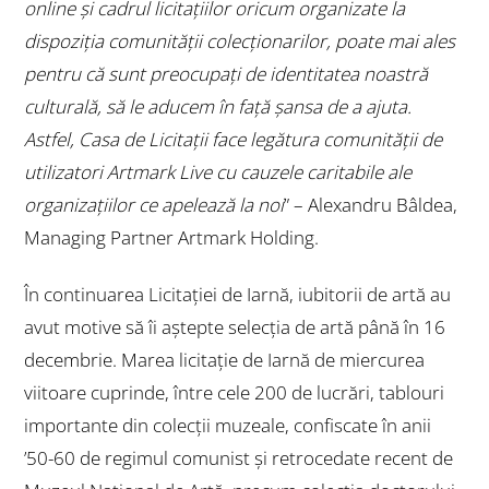
online și cadrul licitațiilor oricum organizate la
dispoziția comunității colecționarilor, poate mai ales
pentru că sunt preocupați de identitatea noastră
culturală, să le aducem în față șansa de a ajuta.
Astfel, Casa de Licitații face legătura comunității de
utilizatori
Artmark Live cu cauzele caritabile
ale
organizațiilor ce apelează la noi
” – Alexandru Bâldea,
Managing Partner Artmark Holding.
În continuarea
Licitației de Iarnă
, iubitorii de artă au
avut motive să îi aștepte selecția de artă până în 16
decembrie. Marea licitație de Iarnă de miercurea
viitoare cuprinde, între cele 200 de lucrări, tablouri
importante din colecții muzeale, confiscate în anii
’50-60 de regimul comunist și retrocedate recent de