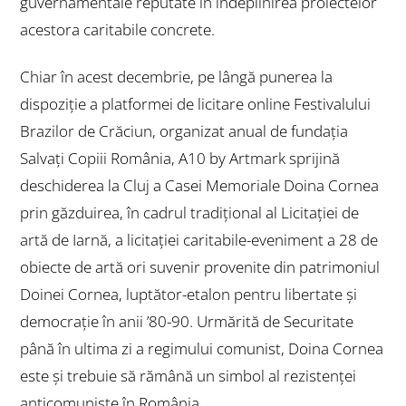
guvernamentale reputate în îndeplinirea proiectelor
acestora caritabile concrete.
Chiar în acest decembrie, pe lângă punerea la
dispoziție a platformei de licitare online
Festivalului
Brazilor de Crăciun
, organizat anual de fundația
Salvați Copiii România, A10 by Artmark sprijină
deschiderea la Cluj a Casei Memoriale Doina Cornea
prin găzduirea, în cadrul tradițional al
Licitației de
artă de Iarnă
, a licitației caritabile-eveniment a 28 de
obiecte de artă ori suvenir provenite din patrimoniul
Doinei Cornea, luptător-etalon pentru libertate și
democrație în anii ’80-90. Urmărită de Securitate
până în ultima zi a regimului comunist, Doina Cornea
este și trebuie să rămână un simbol al rezistenței
anticomuniste în România.