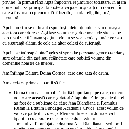
privind, în primul rând lupta împotriva regimurilor totalitare. În afara
domeniului să principal biblioteca va găzdui şi cărţi din domenii în
care a fost mama preocupată: filozofie, istoria religiilor, artă,
literatură.
Apelul nostru se îndreaptă spre foştii deţinuţi politici sau urmaşi ai
acestora care doresc să-şi lase volumele şi documentele strânse pe
parcursul vieții într-un spaţiu unde nu se vor pierde şi unde vor sta
cu siguranță alături de cele ale altor colegi de suferință.
Apelul se îndreaptă bineînțeles şi spre alte persoane generoase dar şi
spre editurile din ţară sau străinătate care publică volume din
domeniile noastre de interes.
Am înființat Editura Doina Cornea, care este gata de drum.
Am decis ca primele apariții să fie:
Doina Cornea – Jurnal. Datorită importanţei pe care, credem
noi, o are această carte şi datorită faptului că fragmente din el
au fost deja publicate de către Ana Blandiana şi Romulus
Rusan la Editura Fundaţiei Academia Civică, acest volum ce
va face parte din colecţia Memorii Interviuri Jurnale va fi
tipărit în colaborare de către cele două edituri.
Jurnalul va fi prefaţat de doamna Ana Blandiana – scriitorul
român contemporan pe care mama l-a iubit cel mai mult!