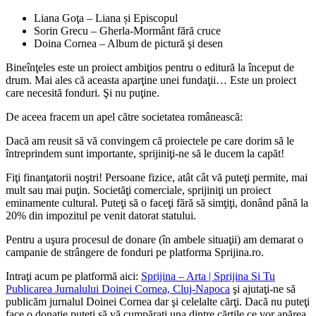
Liana Goţa – Liana și Episcopul
Sorin Grecu – Gherla-Mormânt fără cruce
Doina Cornea – Album de pictură şi desen
Bineînţeles este un proiect ambiţios pentru o editură la început de
drum. Mai ales că aceasta aparţine unei fundaţii… Este un proiect
care necesită fonduri. Şi nu puţine.
De aceea fracem un apel către societatea românească:
Dacă am reusit să vă convingem că proiectele pe care dorim să le
întreprindem sunt importante, sprijiniţi-ne să le ducem la capăt!
Fiţi finanţatorii noştri! Persoane fizice, atât cât vă puteţi permite, mai
mult sau mai puţin. Societăţi comerciale, sprijiniţi un proiect
eminamente cultural. Puteţi să o faceţi fără să simţiţi, donând până la
20% din impozitul pe venit datorat statului.
Pentru a uşura procesul de donare (în ambele situaţii) am demarat o
campanie de strângere de fonduri pe platforma Sprijina.ro.
Intraţi acum pe platformă aici:
Sprijina – Arta | Sprijina Si Tu
Publicarea Jurnalului Doinei Cornea, Cluj-Napoca
şi ajutaţi-ne să
publicăm jurnalul Doinei Cornea dar şi celelalte cărţi. Dacă nu puteţi
face o donaţie puteţi să vă cumpăraţi una dintre cărţile ce vor apărea