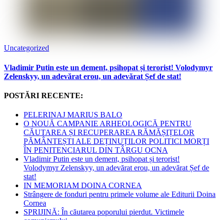
Uncategorized
Vladimir Putin este un dement, psihopat și terorist! Volodymyr
Zelenskyy, un adevărat erou, un adevărat Șef de stat!
POSTĂRI RECENTE:
PELERINAJ MARIUS BALO
O NOUĂ CAMPANIE ARHEOLOGICĂ PENTRU
CĂUTAREA ȘI RECUPERAREA RĂMĂȘIȚELOR
PĂMÂNTEȘTI ALE DEȚINUȚILOR POLITICI MORȚI
ÎN PENITENCIARUL DIN TÂRGU OCNA
Vladimir Putin este un dement, psihopat și terorist!
Volodymyr Zelenskyy, un adevărat erou, un adevărat Șef de
stat!
IN MEMORIAM DOINA CORNEA
Strângere de fonduri pentru primele volume ale Editurii Doina
Cornea
SPRIJINĂ: În căutarea poporului pierdut. Victimele