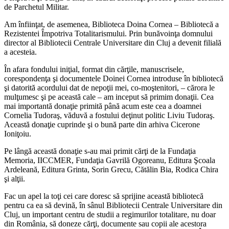
de Parchetul Militar.
Am înfiinţat, de asemenea, Biblioteca Doina Cornea – Bibliotecă a
Rezistentei Împotriva Totalitarismului. Prin bunăvoinţa domnului
director al Bibliotecii Centrale Universitare din Cluj a devenit filială
a acesteia.
În afara fondului iniţial, format din cărţile, manuscrisele,
corespondenţa şi documentele Doinei Cornea introduse în bibliotecă
şi datorită acordului dat de nepoţii mei, co-moştenitori, – cărora le
mulţumesc şi pe această cale – am inceput să primim donaţii. Cea
mai importantă donaţie primită până acum este cea a doamnei
Cornelia Tudoraş, văduvă a fostului deţinut politic Liviu Tudoraş.
Această donaţie cuprinde şi o bună parte din arhiva Cicerone
Ioniţoiu.
Pe lângă această donaţie s-au mai primit cărţi de la Fundaţia
Memoria, IICCMER, Fundaţia Gavrilă Ogoreanu, Editura Şcoala
Ardeleană, Editura Grinta, Sorin Grecu, Cătălin Bia, Rodica Chira
şi alţii.
Fac un apel la toţi cei care doresc să sprijine această bibliotecă
pentru ca ea să devină, în sânul Bibliotecii Centrale Universitare din
Cluj, un important centru de studii a regimurilor totalitare, nu doar
din România, să doneze cărţi, documente sau copii ale acestora