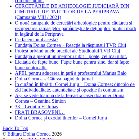
comunismului.
CERCETĂRILE DE ARHEOLOGIE JUDICIARĂ DIN
CIMITIRUL DEȚINUȚILOR DE LA PERIPRAVA
(Campania VIII / 2021)
O nouă campanie de cercetări arheologice pentru căutarea și
recuperarea rămășițelor pământești ale deținuților politici morți
în lagărul de la Periprava
Ce facem anul acesta?
Fundația Doina Cornea – Reacție la răspunsul TVR Cluj
Protest privind unele practici ale Studioului TVR Cluj
Fundaţia a pierdut un membru iubit – poate, cel mai iubit.
Licitația de fapte bune. Fapte bune pentru sine, dar și fapte
bune pentru alții
APEL pentru aducerea în ţară a profesorului Marius Balo
Doina Cornea – Câteva pagini de jurnal
În curând în librării: Cornel Jurju – Doina Cornea: dincolo de
zid Individualitate, autenticitate şi opoziţie în comunism
Așa se vede toamna de la fereastra casei doamnei Doina
Cornea – Geanina Simion
33 – Leontin H. Iuhas
FRAŢI BRAŞOVENI…
Doina Cornea și exodul tinerilor – Cornel Jurju
Back To Top
©
Editura Doina Cornea
2026