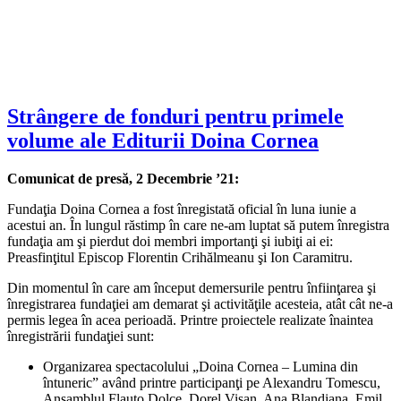
Strângere de fonduri pentru primele
volume ale Editurii Doina Cornea
Comunicat de presă, 2 Decembrie ’21:
Fundaţia Doina Cornea a fost înregistată oficial în luna iunie a
acestui an. În lungul răstimp în care ne-am luptat să putem înregistra
fundaţia am şi pierdut doi membri importanţi şi iubiţi ai ei:
Preasfinţitul Episcop Florentin Crihălmeanu şi Ion Caramitru.
Din momentul în care am început demersurile pentru înfiinţarea şi
înregistrarea fundaţiei am demarat şi activităţile acesteia, atât cât ne-a
permis legea în acea perioadă. Printre proiectele realizate înaintea
înregistrării fundaţiei sunt:
Organizarea spectacolului „Doina Cornea – Lumina din
întunericˮ având printre participanţi pe Alexandru Tomescu,
Ansamblul Flauto Dolce, Dorel Vişan, Ana Blandiana, Emil