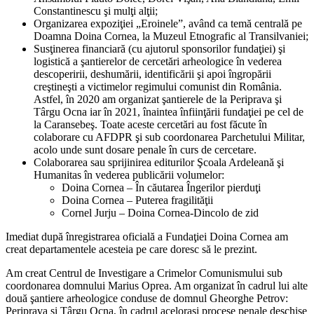
Constantinescu şi mulţi alţii;
Organizarea expoziţiei „Eroineleˮ, având ca temă centrală pe
Doamna Doina Cornea, la Muzeul Etnografic al Transilvaniei;
Susţinerea financiară (cu ajutorul sponsorilor fundaţiei) şi
logistică a şantierelor de cercetări arheologice în vederea
descoperirii, deshumării, identificării şi apoi îngropării
creştineşti a victimelor regimului comunist din România.
Astfel, în 2020 am organizat şantierele de la Periprava şi
Târgu Ocna iar în 2021, înaintea înfiinţării fundaţiei pe cel de
la Caransebeş. Toate aceste cercetări au fost făcute în
colaborare cu AFDPR şi sub coordonarea Parchetului Militar,
acolo unde sunt dosare penale în curs de cercetare.
Colaborarea sau sprijinirea editurilor Şcoala Ardeleană şi
Humanitas în vederea publicării volumelor:
Doina Cornea – În căutarea Îngerilor pierduţi
Doina Cornea – Puterea fragilităţii
Cornel Jurju – Doina Cornea-Dincolo de zid
Imediat după înregistrarea oficială a Fundaţiei Doina Cornea am
creat departamentele acesteia pe care doresc să le prezint.
Am creat Centrul de Investigare a Crimelor Comunismului sub
coordonarea domnului Marius Oprea. Am organizat în cadrul lui alte
două şantiere arheologice conduse de domnul Gheorghe Petrov:
Periprava şi Târgu Ocna, în cadrul aceloraşi procese penale deschise