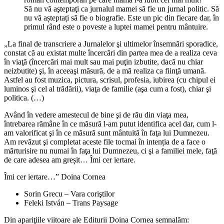
Să nu vă aşteptaţi ca jurnalul mamei să fie un jurnal politic. Să
nu vă așteptați să fie o biografie. Este un pic din fiecare dar, în
primul rând este o poveste a luptei mamei pentru mântuire.
„La final de transcriere a Jurnalelor şi ultimelor însemnări sporadice,
constat că au existat multe încercări din partea mea de a realiza ceva
în viaţă (încercări mai mult sau mai puţin izbutite, dacă nu chiar
neizbutite) şi, în aceeaşi măsură, de a mă realiza ca fiinţă umană.
Astfel au fost muzica, pictura, scrisul, profesia, iubirea (cu chipul ei
luminos şi cel al trădării), viaţa de familie (aşa cum a fost), chiar şi
politica. (…)
Având în vedere amestecul de bine şi de rău din viaţa mea,
întrebarea rămâne în ce măsură l-am putut identifica acel dar, cum l-
am valorificat şi în ce măsură sunt mântuită în faţa lui Dumnezeu.
Am revăzut şi completat aceste file tocmai în intenția de a face o
mărturisire nu numai în faţa lui Dumnezeu, ci şi a familiei mele, faţă
de care adesea am greșit… Îmi cer iertare.
Îmi cer iertare…ˮ Doina Cornea
Sorin Grecu – Vara coriştilor
Feleki István – Trans Paysage
Din apariţiile viitoare ale Editurii Doina Cornea semnalăm: