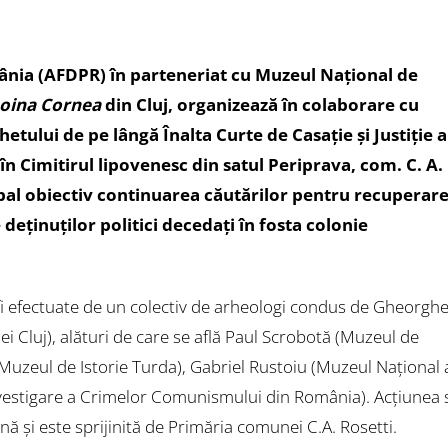
omânia (AFDPR) în parteneriat cu Muzeul Național de
oina Cornea
din Cluj, organizează în colaborare cu
etului de pe lângă Înalta Curte de Casație și Justiție a
n Cimitirul lipovenesc din satul Periprava, com. C. A.
cipal obiectiv continuarea căutărilor pentru recuperar
deţinuţilor politici decedaţi în fosta colonie
fi efectuate de un colectiv de arheologi condus de Gheorgh
ei Cluj), alături de care se află Paul Scrobotă (Muzeul de
 (Muzeul de Istorie Turda), Gabriel Rustoiu (Muzeul Național 
Investigare a Crimelor Comunismului din România). Acţiunea 
 și este sprijinită de Primăria comunei C.A. Rosetti.