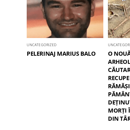
UNCATEGORIZED
UNCATEGOR
PELERINAJ MARIUS BALO
O NOUĂ
ARHEOL
CĂUTAR
RECUPE
RĂMĂȘI
PĂMÂNT
DEȚINU
MORȚI 
DIN TÂ