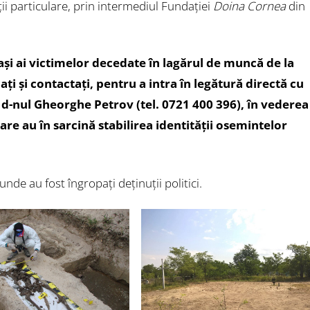
ții particulare, prin intermediul Fundației
Doina Cornea
din
și ai victimelor decedate în lagărul de muncă de la
ați și contactați, pentru a intra în legătură directă cu
 d-nul Gheorghe Petrov (tel. 0721 400 396), în vederea
are au în sarcină stabilirea identității osemintelor
unde au fost îngropați deținuții politici.