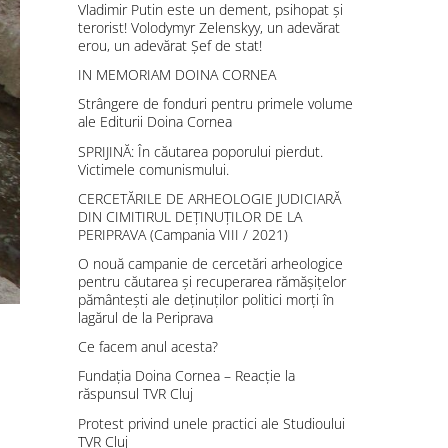
Vladimir Putin este un dement, psihopat și
terorist! Volodymyr Zelenskyy, un adevărat
erou, un adevărat Șef de stat!
IN MEMORIAM DOINA CORNEA
Strângere de fonduri pentru primele volume
ale Editurii Doina Cornea
SPRIJINĂ: În căutarea poporului pierdut.
Victimele comunismului.
CERCETĂRILE DE ARHEOLOGIE JUDICIARĂ
DIN CIMITIRUL DEȚINUȚILOR DE LA
PERIPRAVA (Campania VIII / 2021)
O nouă campanie de cercetări arheologice
pentru căutarea și recuperarea rămășițelor
pământești ale deținuților politici morți în
lagărul de la Periprava
Ce facem anul acesta?
Fundația Doina Cornea – Reacție la
răspunsul TVR Cluj
Protest privind unele practici ale Studioului
TVR Cluj