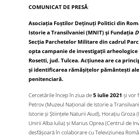
COMUNICAT DE PRESĂ
:
Asociația Foștilor Deținuți Politici din R
Istorie a Transilvaniei (MNIT) și Fundația
D
Secția Parchetelor Militare din cadrul Parch
opta campanie de investigații arheologice î
Rosetti, jud. Tulcea. Acţiunea are ca prin
și identificarea rămăşiţelor pământeşti ale 
penitenciară.
Cercetările încep în ziua de
5 iulie 2021
și vor 
Petrov (Muzeul Național de Istorie a Transilvani
Istorie și Științele Naturii Aiud), Horațiu Groza
Unirii Alba Iulia) și Marius Oprea (Centrul de 
desfășoară în colaborare cu Televiziunea Română