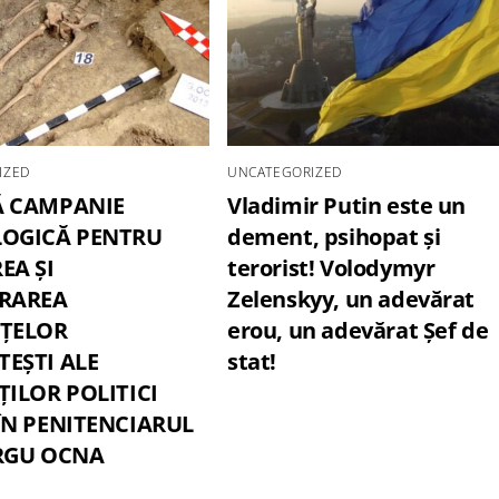
IZED
UNCATEGORIZED
 CAMPANIE
Vladimir Putin este un
OGICĂ PENTRU
dement, psihopat și
EA ȘI
terorist! Volodymyr
RAREA
Zelenskyy, un adevărat
ȚELOR
erou, un adevărat Șef de
EȘTI ALE
stat!
ȚILOR POLITICI
ÎN PENITENCIARUL
RGU OCNA