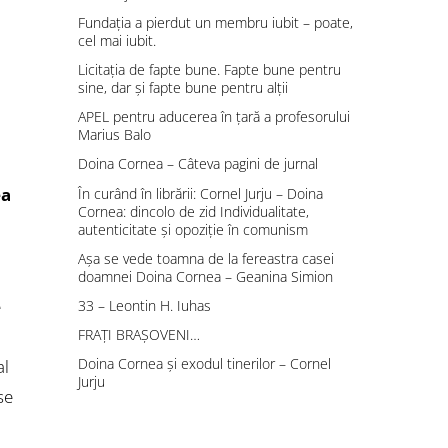
Fundaţia a pierdut un membru iubit – poate,
cel mai iubit.
Licitația de fapte bune. Fapte bune pentru
sine, dar și fapte bune pentru alții
APEL pentru aducerea în ţară a profesorului
Marius Balo
Doina Cornea – Câteva pagini de jurnal
ea
În curând în librării: Cornel Jurju – Doina
Cornea: dincolo de zid Individualitate,
autenticitate şi opoziţie în comunism
Așa se vede toamna de la fereastra casei
doamnei Doina Cornea – Geanina Simion
e
33 – Leontin H. Iuhas
FRAŢI BRAŞOVENI…
Doina Cornea și exodul tinerilor – Cornel
al
Jurju
se