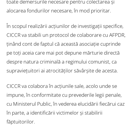
toate demersurile necesare pentru colectarea şi
alocarea fondurilor necesare, în mod prioritar.
În scopul realizării acţiunilor de investigații specifice,
CICCR va stabili un protocol de colaborare cu AFPDR,
ţinând cont de faptul că această asociaţie cuprinde
pe toţi aceia care mai pot depune mărturie directă
despre natura criminală a regimului comunist, ca
supraviețuitori ai atrocităților săvârșite de acesta.
CICCR va colabora în acțiunile sale, acolo unde se
impune, în conformitate cu prevederile legii penale,
cu Ministerul Public, în vederea elucidării fiecărui caz
în parte, a identificării victimelor şi stabilirii
făptuitorilor.