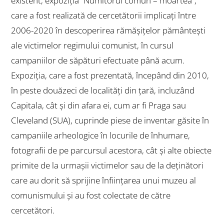
existent, expoziția ”Numitorul comun – moartea”,
care a fost realizată de cercetătorii implicați între
2006-2020 în descoperirea rămăşiţelor pământești
ale victimelor regimului comunist, în cursul
campaniilor de săpături efectuate până acum.
Expoziția, care a fost prezentată, începând din 2010,
în peste douăzeci de localităţi din țară, incluzând
Capitala, cât și din afara ei, cum ar fi Praga sau
Cleveland (SUA), cuprinde piese de inventar găsite în
campaniile arheologice în locurile de înhumare,
fotografii de pe parcursul acestora, cât și alte obiecte
primite de la urmaşii victimelor sau de la deţinători
care au dorit să sprijine înfiinţarea unui muzeu al
comunismului și au fost colectate de către
cercetători.