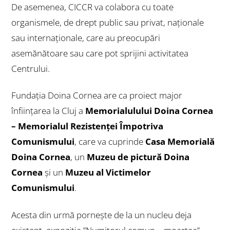
De asemenea, CICCR va colabora cu toate
organismele, de drept public sau privat, naţionale
sau internaţionale, care au preocupări
asemănătoare sau care pot sprijini activitatea
Centrului.
Fundaţia Doina Cornea are ca proiect major
înfiinţarea la Cluj a
Memorialulului Doina Cornea
– Memorialul Rezistenţei Împotriva
Comunismului
, care va cuprinde
Casa Memorială
Doina Cornea
, un
Muzeu de pictură Doina
Cornea
şi un
Muzeu al Victimelor
Comunismului
.
Acesta din urmă pornește de la un nucleu deja