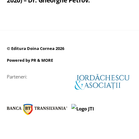
2020) – Dr. Gheorghe Petrov.
©
Editura Doina Cornea
2026
Powered by
PR & MORE
Parteneri:
Back
To
Top