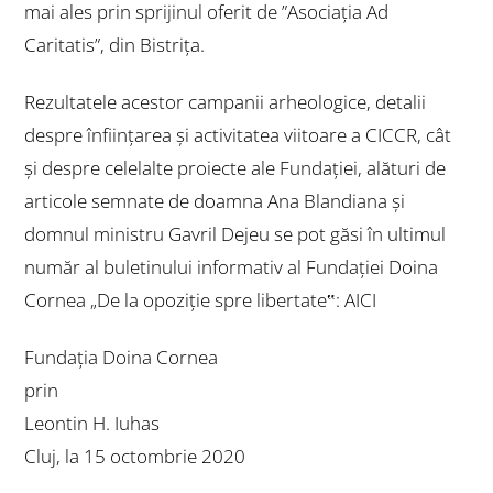
mai ales prin sprijinul oferit de ”Asociaţia Ad
Caritatis”, din Bistriţa.
Rezultatele acestor campanii arheologice, detalii
despre înființarea și activitatea viitoare a CICCR, cât
și despre celelalte proiecte ale Fundației, alături de
articole semnate de doamna Ana Blandiana şi
domnul ministru Gavril Dejeu se pot găsi în ultimul
număr al buletinului informativ al Fundaţiei Doina
Cornea „De la opoziţie spre libertate‟:
AICI
Fundația Doina Cornea
prin
Leontin H. Iuhas
Cluj, la 15 octombrie 2020